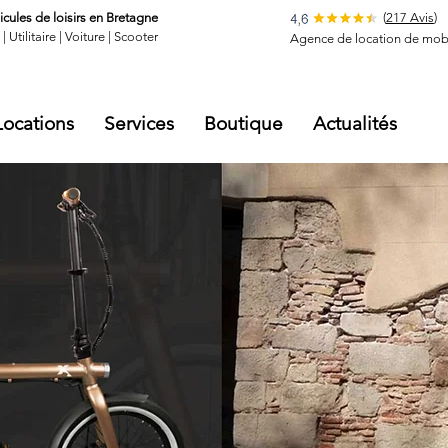
cules de loisirs en Bretagne
(
217 Avis
)
|
Utilitaire
|
Voiture
|
Scooter
Agence de location de mobi
Locations
Services
Boutique
Actualités