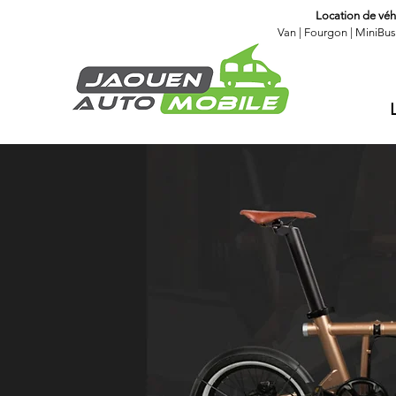
Location de véhi
Van
|
Fourgon
|
MiniBus