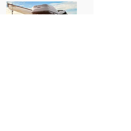
Boutique
Des accessoires adaptés
Coffre, tente de toit, toilette et
douche pour van aménagé